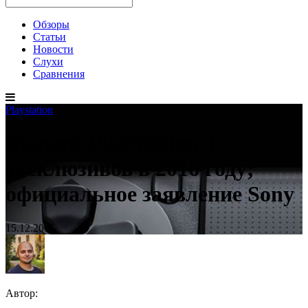
Обзоры
Статьи
Новости
Слухи
Сравнения
Playstation
Больше PlayStation 4
эксклюзивов в 2016 году;
официальное заявление Sony
15.12.2015
Автор: