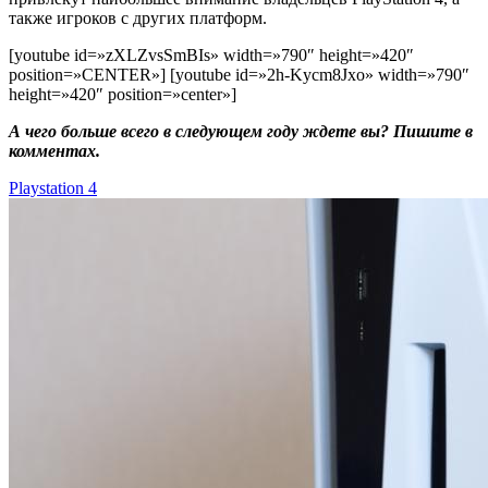
также игроков с других платформ.
[youtube id=»zXLZvsSmBIs» width=»790″ height=»420″
position=»CENTER»] [youtube id=»2h-Kycm8Jxo» width=»790″
height=»420″ position=»center»]
А чего больше всего в следующем году ждете вы? Пишите в
комментах.
Playstation 4