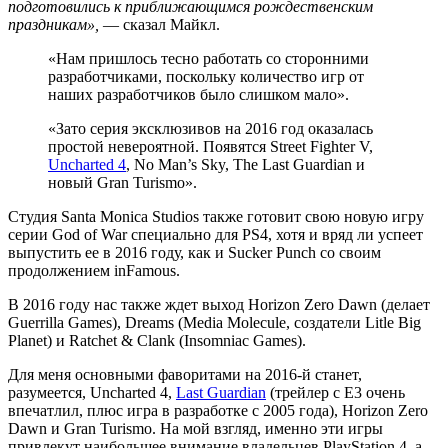
подготовились к приближающимся рождественским
праздникам»,
— сказал Майкл.
«Нам пришлось тесно работать со сторонними
разработчиками, поскольку количество игр от
наших разработчиков было слишком мало».
«Зато серия эксклюзивов на 2016 год оказалась
простой невероятной. Появятся Street Fighter V,
Uncharted 4
, No Man’s Sky, The Last Guardian и
новый Gran Turismo».
Студия Santa Monica Studios также готовит свою новую игру
серии God of War специально для PS4, хотя и вряд ли успеет
выпустить ее в 2016 году, как и Sucker Punch со своим
продолжением inFamous.
В 2016 году нас также ждет выход Horizon Zero Dawn (делает
Guerrilla Games), Dreams (Media Molecule, создатели Litle Big
Planet) и Ratchet & Clank (Insomniac Games).
Для меня основными фаворитами на 2016-й станет,
разумеется, Uncharted 4,
Last Guardian
(трейлер с E3 очень
впечатлил, плюс игра в разработке с 2005 года), Horizon Zero
Dawn и Gran Turismо. На мой взгляд, именно эти игры
привлекут наибольшее внимание владельцев PlayStation 4, а