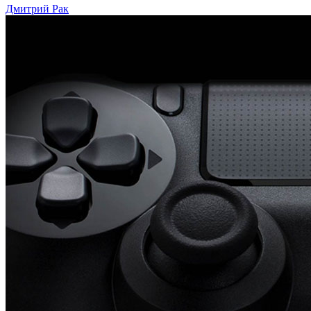
Дмитрий Рак
Больше
PlayStation
4
эксклюзивов
в
2016
году;
официальное
заявление
Sony