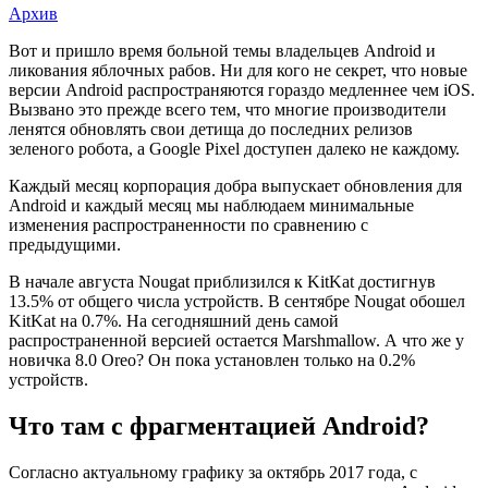
Архив
Есть
Вот и пришло время больной темы владельцев Android и
ликования яблочных рабов. Ни для кого не секрет, что новые
ли
версии Android распространяются гораздо медленнее чем iOS.
спасение
Вызвано это прежде всего тем, что многие производители
ленятся обновлять свои детища до последних релизов
от
зеленого робота, а Google Pixel доступен далеко не каждому.
растущей
Каждый месяц корпорация добра выпускает обновления для
фрагментации
Android и каждый месяц мы наблюдаем минимальные
изменения распространенности по сравнению с
Android
предыдущими.
В начале августа Nougat приблизился к KitKat достигнув
13.5% от общего числа устройств. В сентябре Nougat обошел
KitKat на 0.7%. На сегодняшний день самой
распространенной версией остается Marshmallow. А что же у
новичка 8.0 Oreo? Он пока установлен только на 0.2%
устройств.
Что там с фрагментацией Android?
Согласно актуальному графику за октябрь 2017 года, с