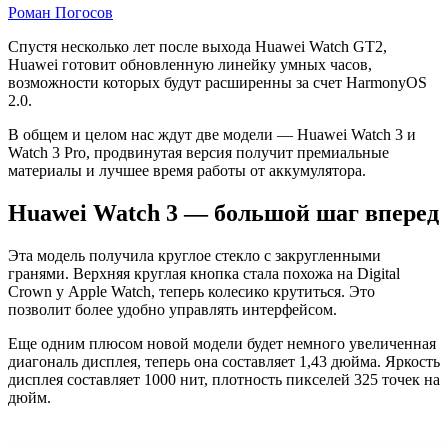
Роман Погосов
Подробная
Спустя несколько лет после выхода Huawei Watch GT2,
Huawei готовит обновленную линейку умных часов,
информация
возможности которых будут расширенны за счет HarmonyOS
о
2.0.
Huawei
В общем и целом нас ждут две модели — Huawei Watch 3 и
Watch 3 Pro, продвинутая версия получит премиальные
Watch
материалы и лучшее время работы от аккумулятора.
3
и
Huawei Watch 3 — большой шаг вперед
Huawei
Эта модель получила круглое стекло с закругленными
Watch
гранями. Верхняя круглая кнопка стала похожа на Digital
3
Crown у Apple Watch, теперь колесико крутиться. Это
позволит более удобно управлять интерфейсом.
Pro
Еще одним плюсом новой модели будет немного увеличенная
диагональ дисплея, теперь она составляет 1,43 дюйма. Яркость
дисплея составляет 1000 нит, плотность пикселей 325 точек на
дюйм.