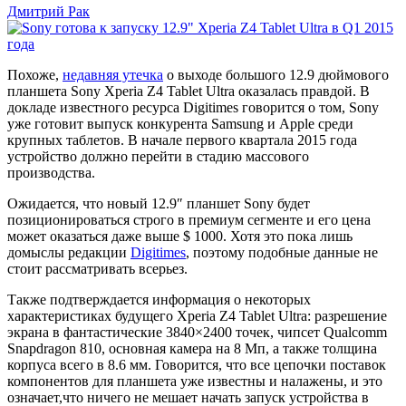
Дмитрий Рак
Sony
готова
Похоже,
недавняя утечка
о выходе большого 12.9 дюймового
к
планшета Sony Xperia Z4 Tablet Ultra оказалась правдой. В
запуску
докладе известного ресурса Digitimes говорится о том, Sony
уже готовит выпуск конкурента Samsung и Apple среди
12.9″
крупных таблетов. В начале первого квартала 2015 года
Xperia
устройство должно перейти в стадию массового
производства.
Z4
Tablet
Ожидается, что новый 12.9″ планшет Sony будет
позиционироваться строго в премиум сегменте и его цена
Ultra
может оказаться даже выше $ 1000. Хотя это пока лишь
в
домыслы редакции
Digitimes
, поэтому подобные данные не
стоит рассматривать всерьез.
Q1
2015
Также подтверждается информация о некоторых
характеристиках будущего Xperia Z4 Tablet Ultra: разрешение
года
экрана в фантастические 3840×2400 точек, чипсет Qualcomm
Snapdragon 810, основная камера на 8 Мп, а также толщина
корпуса всего в 8.6 мм. Говорится, что все цепочки поставок
компонентов для планшета уже известны и налажены, и это
означает,что ничего не мешает начать запуск устройства в