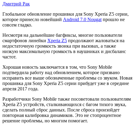
Дмитрий Рак
Sony
Глобальное обновление прошивки для Sony Xperia Z5 серии,
которое принесло новейший
Android 7.0 Nougat
прошло не
пофиксят
совсем гладко.
баг
Несмотря на дальнейшие багфиксы, многие пользователи
с
смартфонов линейки
Xperia Z5
продолжают жаловаться на
недостаточную громкость звонка при вызовах, а также
тихим
низкую максимальную громкость в наушниках и дисбаланс
звуком
частот.
в
Хорошая новость заключается в том, что Sony Mobile
Xperia
подтвердила работу над обновлением, которое призвано
исправить все выше обозначенные проблемы со звуком. Новая
Z5
прошивка для Sony Xperia Z5 серии прибудет уже в середине
серии
апреля 2017 года.
в
Разработчики Sony Mobile также посоветовали пользователям
апреле
Xperia Z5 устройств, сталкивающихся с багом тихого звука,
сделать полный сброс данных. После сброса произойдет
2017
повторная калибровка динамиков. Это не стопроцентное
решение проблемы, но многим помогает.