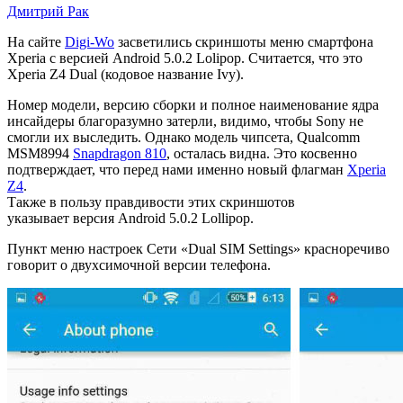
Дмитрий Рак
Утечка
На сайте
Digi-Wo
засветились скриншоты меню смартфона
Xperia с версией Android 5.0.2 Lolipop. Считается, что это
Xperia
Xperia Z4 Dual (кодовое название Ivy).
Z4
Номер модели, версию сборки и полное наименование ядра
Dual
инсайдеры благоразумно затерли, видимо, чтобы Sony не
смогли их выследить. Однако модель чипсета, Qualcomm
с
MSM8994
Snapdragon 810
, осталась видна. Это косвенно
новыми
подтверждает, что перед нами именно новый флагман
Xperia
Z4
.
скриншотами
Также в пользу правдивости этих скриншотов
и
указывает версия Android 5.0.2 Lollipop.
Lollipop
Пункт меню настроек Сети «Dual SIM Settings» красноречиво
говорит о двухсимочной версии телефона.