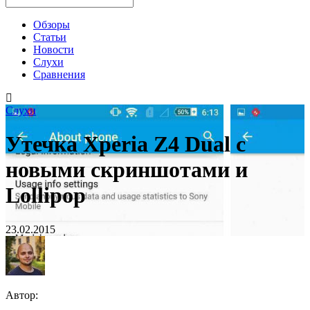
Обзоры
Статьи
Новости
Слухи
Сравнения
Слухи
Утечка Xperia Z4 Dual с
новыми скриншотами и
Lollipop
23.02.2015
Автор: