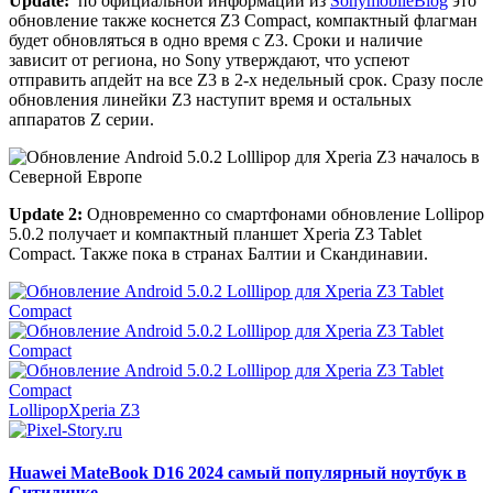
Update:
по официальной информации из
SonymobileBlog
это
обновление также коснется Z3 Compact, компактный флагман
будет обновляться в одно время с Z3. Сроки и наличие
зависит от региона, но Sony утверждают, что успеют
отправить апдейт на все Z3 в 2-х недельный срок. Сразу после
обновления линейки Z3 наступит время и остальных
аппаратов Z серии.
Update 2:
Одновременно со смартфонами обновление Lollipop
5.0.2 получает и компактный планшет Xperia Z3 Tablet
Сompact. Также пока в странах Балтии и Скандинавии.
Lollipop
Xperia Z3
Huawei MateBook D16 2024 самый популярный ноутбук в
Ситилинке