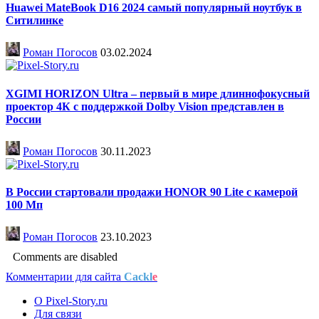
Huawei MateBook D16 2024 самый популярный ноутбук в
Ситилинке
Роман Погосов
03.02.2024
XGIMI HORIZON Ultra – первый в мире длиннофокусный
проектор 4К с поддержкой Dolby Vision представлен в
России
Роман Погосов
30.11.2023
В России стартовали продажи HONOR 90 Lite с камерой
100 Мп
Роман Погосов
23.10.2023
Comments are disabled
Комментарии для сайта
Cackl
e
О Pixel-Story.ru
Для связи