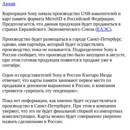
Архив
Sony
Корпорация Sony начала производство USB-накопителей и
карт памяти формата MicroSD в Российской Федерации.
начнет
Предполагается, что данная продукция будет продаваться в
выпускать
странах Евразийского Экономического Союза (
ЕАЭС
).
карты
Производство будет размещаться в городе Санкт-Петербург,
однако, имя партнёра, который будет осуществлять
памяти
производство, пока не называется. Подразделение Sony в
и
России сообщает, что производство было запущено в августе,
при этом готовая продукция появится в продаже уже в
USB
сентябре.
флеш-
Один из представителей Sony в России Кэнтаро Икэда
накопители
отмечает, что карты памяти занимают первое место по
в
продажам в денежном выражении в России, и компания
стремится «укрепить эту тенденцию».
России
Пока нет информации, как именно будет осуществляться
производство в Санкт-Петербурге. При этом в компании
уверяют, что это не будет финальной сборкой из импортных
комплектующих. Карты можно будет совершенно уверенно
назвать сделанными в России.