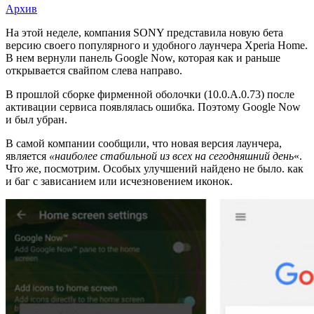
Архив
Новая
На этой неделе, компания SONY представила новую бета
версию своего популярного и удобного лаунчера Xperia Home.
версия
В нем вернули панель Google Now, которая как и раньше
Xperia
открывается свайпом слева направо.
Home
В прошлой сборке фирменной оболочки (10.0.A.0.73) после
активации сервиса появлялась ошибка. Поэтому Google Now
Beta
и был убран.
(10.2.A.1.12)
В самой компании сообщили, что новая версия лаунчера,
возвращает
является
«наиболее стабильной из всех на сегодняшний день
«.
Google
Что же, посмотрим. Особых улучшений найдено не было. как
и баг с зависанием или исчезновением иконок.
Now