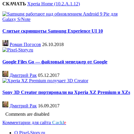
СКАЧАТЬ
Xperia Home (10.2.A.1.12)
Слитые скриншоты Samsung Experience UI 10
Роман Погосов
26.10.2018
Google Files Go — файловый менеджер от Google
Дмитрий Рак
05.12.2017
Sony 3D Creator портировали на Xperia XZ Premium и XZs
Дмитрий Рак
16.09.2017
Comments are disabled
Комментарии для сайта
Cackl
e
О Pixel-Story.ru