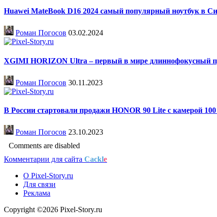
Huawei MateBook D16 2024 самый популярный ноутбук в С
Роман Погосов
03.02.2024
XGIMI HORIZON Ultra – первый в мире длиннофокусный про
Роман Погосов
30.11.2023
В России стартовали продажи HONOR 90 Lite с камерой 10
Роман Погосов
23.10.2023
Comments are disabled
Комментарии для сайта
Cackl
e
О Pixel-Story.ru
Для связи
Реклама
Copyright ©2026 Pixel-Story.ru