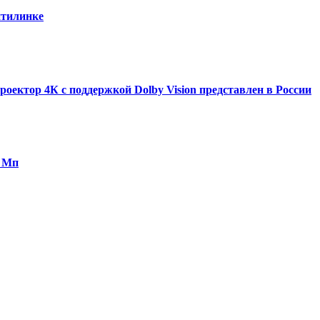
итилинке
ектор 4К с поддержкой Dolby Vision представлен в России
0 Мп