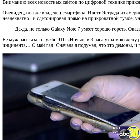
не
Вниманию всех новостных сайтов по цифровой технике прикова
только
Очевидец, она же владелец смартфона, Иветт Эстрада из амери
Galaxy
неадекватно» и сдетонировал прямо на прикроватной тумбе, уне
Note
Да-да, не только Galaxy Note 7 умеет хорошо гореть. Ок
7.
Ее муж рассказал службе 911: «Ночью, в 3 часа утра мою жену 
Хроника
инцидента… О май гад! Сначала я подумал, что это демоны, и 
возгораний
Apple
iPhone