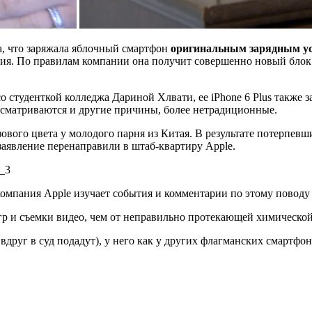
ла, что заряжала яблочный смартфон
оригинальным зарядным у
ия. По правилам компании она получит совершенно новый блок з
 студенткой колледжа Дариной Хлвати, ее iPhone 6 Plus также 
ассматриваются и другие причины, более нетрадиционные.
розового цвета у молодого парня из Китая. В результате потерпе
заявление перенаправили в штаб-квартиру Apple.
компания Apple изучает события и комментарии по этому поводу 
гр и съемки видео, чем от неправильно протекающей химической
вдруг в суд подадут), у него как у других флагманских смартфо