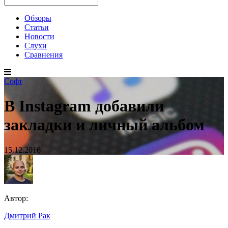
Обзоры
Статьи
Новости
Слухи
Сравнения
Софт
В Instagram добавили
закладки и личный альбом
15.12.2016
Автор:
Дмитрий Рак