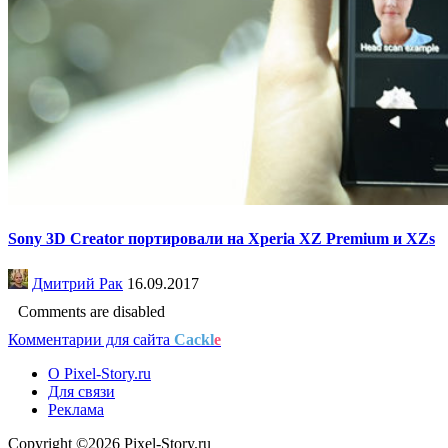
Sony 3D Creator портировали на Xperia XZ Premium и XZs
Дмитрий Рак
16.09.2017
Comments are disabled
Комментарии для сайта
Cackl
e
О Pixel-Story.ru
Для связи
Реклама
Copyright ©2026 Pixel-Story.ru