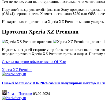
Sony
Тем не менее, если вы нетерпеливы настолько, что хотите запо
Xperia
Пару дней назад ультимэйт флагман Sony продавали в одном из
XZ
(G8141) черного цвета. Хотят за него около $730 или €685 по
Premium
На картинках с прототипом Xperia XZ Premium можно увидеть, ч
продается
Прототип Xperia XZ Premium
в
румынском
ломбарде
Надпись на задней стороне устройства ясно показывает, что эт
передал прототип Xperia XZ Premium третьим лицам. Поэтому 
Ссылка на архив объявления на OLX.ro
Xperia XZ Premium
Huawei MateBook D16 2024 самый популярный ноутбук в С
Роман Погосов
03.02.2024