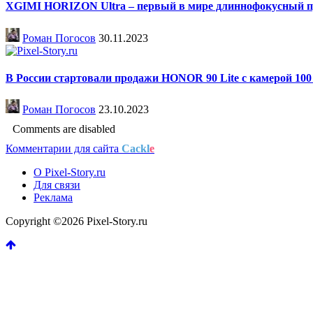
XGIMI HORIZON Ultra – первый в мире длиннофокусный про
Роман Погосов
30.11.2023
В России стартовали продажи HONOR 90 Lite с камерой 10
Роман Погосов
23.10.2023
Comments are disabled
Комментарии для сайта
Cackl
e
О Pixel-Story.ru
Для связи
Реклама
Copyright ©2026 Pixel-Story.ru