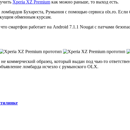
лучить
Xperia XZ Premium
как можно раньше, то выход есть.
 ломбардов Бухареста, Румыния с помощью сервиса olx.ro. Если 
 текущим обменным курсам.
то смартфон работает на Android 7.1.1 Nougat с патчами безопас
о не коммерческий образец, который выдан под чью-то ответствен
объявление ломбарда исчезло с румынского OLX.
итилинке