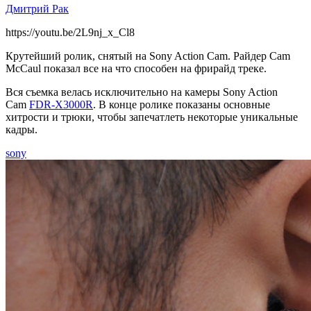
Дмитрий Рак
Sony
https://youtu.be/2L9nj_x_Cl8
и
Крутейший ролик, снятый на Sony Action Cam. Райдер Cam
McCaul показал все на что способен на фрирайд треке.
Cam
McCaul
Вся съемка велась исключительно на камеры Sony Action
Cam
FDR-X3000R
. В конце ролике показаны основные
показали
хитрости и трюки, чтобы запечатлеть некоторые уникальные
на
кадры.
что
sony
способна
Action
Cam
FDR-
X3000R