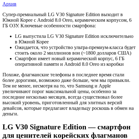
Архив
LG
Супер-премиальный LG V30 Signature Edition выходит в
Южной Корее с Android 8.0 Oreo, керамическим корпусом, 6
V30
ГБ ОЗУ. Ключевые особенности смартфона:
Signature
LG выпустила LG V30 Signature Edition исключительно
Edition —
в Южной Корее
Ожидается, что устройство ультра-премиум-класса будет
премиальная
стоить около 2 миллионов вон (~1800 долларов США)
версия
Смартфон имеет новый керамический корпус, 6 ГБ
оперативной памяти и Android 8.0 Oreo из коробки
флагмана
за
Похоже, флагманские телефоны в последнее время стали
более дорогими, возможно даже больше, чем мы привыкли.
1800
Тем не менее, несмотря на то, что Samsung и Apple
баксов
увеличивают порог максимальной цены, особенно за
последние несколько месяцев, всегда существовал более
высокий уровень, приготовленный для элитных версий
девайсов, которые предлагают владельцу роскошь в обмен на
деньги.
LG V30 Signature Edition — смартфон
для ценителей корейских флагманов