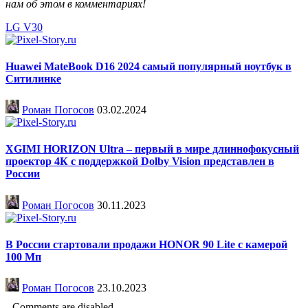
нам об этом в комментариях!
LG V30
Huawei MateBook D16 2024 самый популярный ноутбук в
Ситилинке
Роман Погосов
03.02.2024
XGIMI HORIZON Ultra – первый в мире длиннофокусный
проектор 4К с поддержкой Dolby Vision представлен в
России
Роман Погосов
30.11.2023
В России стартовали продажи HONOR 90 Lite с камерой
100 Мп
Роман Погосов
23.10.2023
Comments are disabled