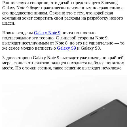
Свежая
Ранние слухи говорили, что дизайн предстоящего Samsung
Galaxy Note 9 будет практически неизменным по сравнению с
утечка
его предшественником. Связано это с тем, что корейская
дизайна
компания хочет сократить свои расходы на разработку нового
шасси.
Samsung
Новые рендеры
Galaxy Note 9
почти полностью
Galaxy
подтверждают эту теорию. С лицевой стороны Note 9
Note
выглядит неотличимым от Note 8, но это не удивительно — то
же самое можно написать о
Galaxy S9
и Galaxy S8.
9
Задняя сторона Galaxy Note 9 выглядит уже иначе, по крайней
мере, сканер отпечатков пальцев находится на более понятном
месте. Но с точки зрения, такое решение выглядит неуклюже.