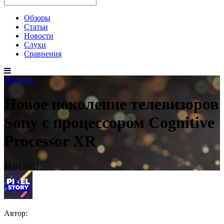
Обзоры
Статьи
Новости
Слухи
Сравнения
Новости
Новое поколение телевизоров
Sony c процессором Cognitive
Processor XR
11.01.2021
Автор: