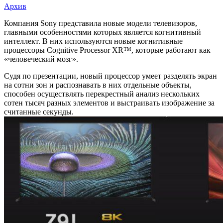
Архив
Новое
Компания Sony представила новые модели телевизоров,
главными особенностями которых является когнитивный
поколение
интеллект. В них используются новые когнитивные
телевизоров
процессоры Cognitive Processor XR™, которые работают как
«человеческий мозг».
Sony
Судя по презентации, новый процессор умеет разделять экран
c
на сотни зон и распознавать в них отдельные объекты,
процессором
способен осуществлять перекрестный анализ нескольких
сотен тысяч разных элементов и выстраивать изображение за
Cognitive
считанные секунды.
Processor
XR