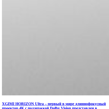
XGIMI HORIZON Ultra – первый в мире длиннофокусный
проектор 4К с поддержкой Dolby Vision представлен в