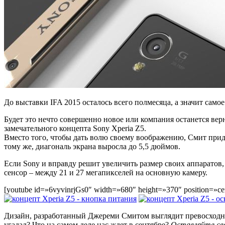
До выставки IFA 2015 осталось всего полмесяца, а значит самое
Будет это нечто совершенно новое или компания останется ве
замечательного концепта Sony Xperia Z5.
Вместо того, чтобы дать волю своему воображению, Смит прид
тому же, диагональ экрана выросла до 5,5 дюймов.
Если Sony и вправду решит увеличить размер своих аппаратов,
сенсор – между 21 и 27 мегапикселей на основную камеру.
[youtube id=»6vyvinrjGs0″ width=»680″ height=»370″ position=»ce
Дизайн, разработанный Джереми Смитом выглядит превосходно и
угадал? Что на самом деле нас ждет в сентябре?
Оставляйте сво