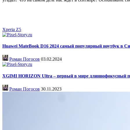
Xperia Z5
Huawei MateBook D16 2024 самый популярный ноутбук в С
Роман Погосов
03.02.2024
XGIMI HORIZON Ultra – первый в мире длиннофокусный про
Роман Погосов
30.11.2023