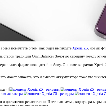
 время помечтать о том, как будет выглядеть
Xperia Z5
, новый фл
рна старой традиции OmniBalance? Золотую середину между эти
ерживался фирменного дизайна Sony. Он поменял рамки Xperia Z
 это может означать, что и емкость аккумулятора тоже увеличит
nter»]
 достаточно реалистично. Цветовая гамма, корпус, размеры экр
и догадки в комментах ниже.