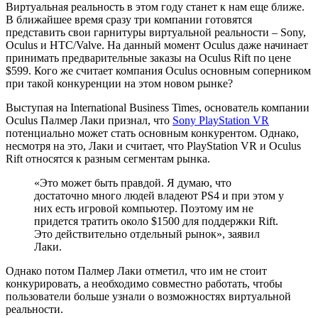
Основатель
Виртуальная реальность в этом году станет к нам еще ближе.
В ближайшее время сразу три компании готовятся
Oculus
представить свои гарнитуры виртуальной реальности – Sony,
признал
Oculus и HTC/Valve. На данный момент Oculus даже начинает
принимать предварительные заказы на Oculus Rift по цене
Sony
$599. Кого же считает компания Oculus основным соперником
основным
при такой конкуренции на этом новом рынке?
конкурентом
Выступая на International Business Times, основатель компании
Oculus Палмер Лаки признал, что
Sony PlayStation VR
потенциально может стать основным конкурентом. Однако,
несмотря на это, Лаки и считает, что PlayStation VR и Oculus
Rift относятся к разным сегментам рынка.
«Это может быть правдой. Я думаю, что
достаточно много людей владеют PS4 и при этом у
них есть игровой компьютер. Поэтому им не
придется тратить около $1500 для поддержки Rift.
Это действительно отдельный рынок», заявил
Лаки.
Однако потом Палмер Лаки отметил, что им не стоит
конкурировать, а необходимо совместно работать, чтобы
пользователи больше узнали о возможностях виртуальной
реальности.