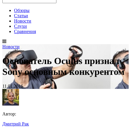
Обзоры
Статьи
Новости
Слухи
Сравнения
Новости
Основатель Oculus признал
Sony основным конкурентом
11.01.2016
Автор:
Дмитрий Рак