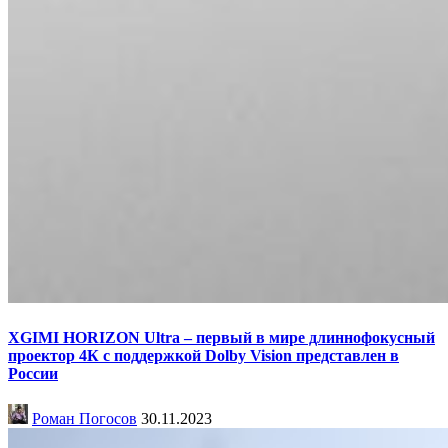
XGIMI HORIZON Ultra – первый в мире длиннофокусный
проектор 4К с поддержкой Dolby Vision представлен в
России
Роман Погосов
30.11.2023