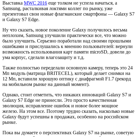
Сравнение
Выставка
MWC 2016
еще толком не успела начаться, а
Samsung, расталкивая локтями коллег по рынку, уже
Xperia
презентовал свои новые флагманские смартфоны — Galaxy S7
Z5
и Galaxy S7 Edge.
Premium
Ну что сказать, новое поколение Galaxy получилось весьма
неплохим, Samsung улучшили практически все, что можно
и
было улучшить. Серьезно поработали над своими прошлыми
Galaxy
ошибками и прислушались к мнению пользователей: вернули
возможность использования карт памяти microSD, довели до
S7
ума корпус, сделали влагозащиту и т.д.
Edge
Также полностью переделали основную камеру, теперь это 24
Мп модуль (матрица BRITECEL), который делает снимки на
12 Мп, вставили хорошую оптику с диафрагмой F1.7 (рекорд
на мобильном рынке на данный момент).
Однако, стоит отметить, что никаких инноваций Galaxy S7 и
Galaxy S7 Edge не принесли. Это просто качественная
эволюция, исправление ошибок и новое более мощное
железо. На этом все. Поэтому трудно сказать, насколько новые
Galaxy будут успешны в продажах, особенно на российском
рынке.
Пока вы думаете о перспективах Galaxy S7 на рынке, советую