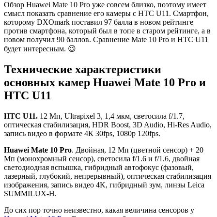
Сравнение
Обзор Huawei Mate 10 Pro уже совсем близко, поэтому имеет
смысл показать сравнение его камеры с HTC U11. Смартфон,
камер
которому DXOmark поставил 97 балла в новом рейтинге
Huawei
против смартфона, который был в топе в старом рейтинге, а в
новом получил 90 баллов. Сравнение Mate 10 Pro и HTC U11
Mate
будет интересным. 😉
10
Технические характеристики
Pro
основных камер Huawei Mate 10 Pro и
и
HTC U11
HTC
U11
HTC U11.
12 Мп, Ultrapixel 3, 1,4 мкм, светосила f/1.7,
оптическая стабилизация, HDR Boost, 3D Audio, Hi-Res Audio,
запись видео в формате 4К 30fps, 1080p 120fps.
Huawei Mate 10 Pro
. Двойная, 12 Мп (цветной сенсор) + 20
Мп (монохромный сенсор), светосила f/1.6 и f/1.6, двойная
светодиодная вспышка, гибридный автофокус (фазовый,
лазерный, глубокий, непрерывный), оптическая стабилизация
изображения, запись видео 4K, гибридный зум, линзы Leica
SUMMILUX-H.
До сих пор точно неизвестно, какая величина сенсоров у