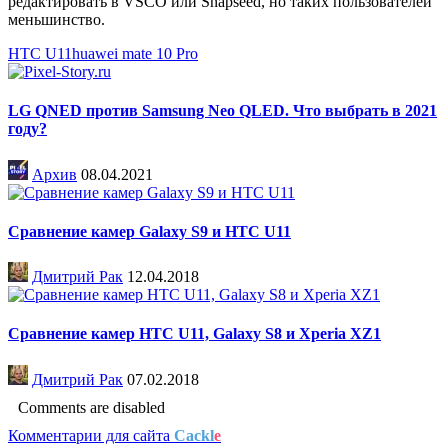
редактировать в VSCO или Snapseed, но таких пользователей
меньшинство.
HTC U11
huawei mate 10 Pro
LG QNED против Samsung Neo QLED. Что выбрать в 2021
году?
Архив
08.04.2021
Сравнение камер Galaxy S9 и HTC U11
Дмитрий Рак
12.04.2018
Сравнение камер HTC U11, Galaxy S8 и Xperia XZ1
Дмитрий Рак
07.02.2018
Comments are disabled
Комментарии для сайта
Cackl
e