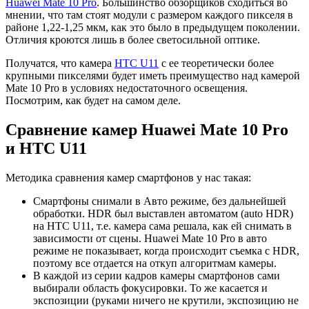
Huawei Mate 10 Pro
. Большинство обзорщиков сходиться во
мнении, что там стоят модули с размером каждого пикселя в
районе 1,22-1,25 мкм, как это было в предыдущем поколении.
Отличия кроются лишь в более светосильной оптике.
Получатся, что камера
HTC U11
с ее теоретически более
крупными пикселями будет иметь преимущество над камерой
Mate 10 Pro в условиях недостаточного освещения.
Посмотрим, как будет на самом деле.
Сравнение камер Huawei Mate 10 Pro
и HTC U11
Методика сравнения камер смартфонов у нас такая:
Смартфоны снимали в Авто режиме, без дальнейшей
обработки. HDR был выставлен автоматом (auto HDR)
на HTC U11, т.е. камера сама решала, как ей снимать в
зависимости от сцены. Huawei Mate 10 Pro в авто
режиме не показывает, когда происходит съемка с HDR,
поэтому все отдается на откуп алгоритмам камеры.
В каждой из серии кадров камеры смартфонов сами
выбирали область фокусировки. То же касается и
экспозиции (руками ничего не крутили, экспозицию не