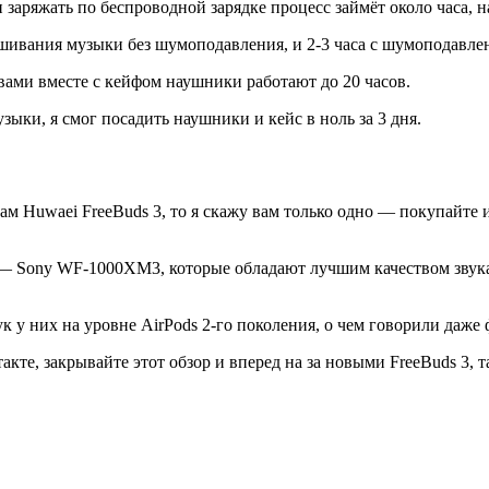
ли заряжать по беспроводной зарядке процесс займёт около часа
ушивания музыки без шумоподавления, и 2-3 часа с шумоподавле
вами вместе с кейфом наушники работают до 20 часов.
зыки, я смог посадить наушники и кейс в ноль за 3 дня.
ам Huwaei FreeBuds 3, то я скажу вам только одно — покупайте и
— Sony WF-1000XM3, которые обладают лучшим качеством звука 
вук у них на уровне AirPods 2-го поколения, о чем говорили даж
кте, закрывайте этот обзор и вперед на за новыми FreeBuds 3, 