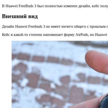
Huawei
В Huawei FreeBuds 3 был полностью изменен дизайн, кейс пол
FreeBuds
3.
Внешний вид
Лучшие
беспроводные
Дизайн Huawei Freebuds 3 не имеет ничего общего с прошлым
вкладыши
Кейс в какой-то степени напоминает форму AirPods, но Huawei