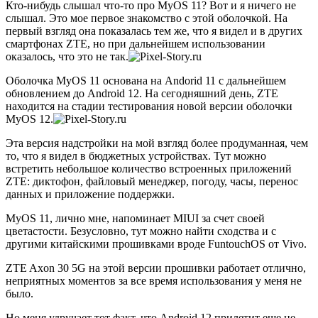
Кто-нибудь слышал что-то про MyOS 11? Вот и я ничего не
слышал. Это мое первое знакомство с этой оболочкой. На
первый взгляд она показалась тем же, что я видел и в других
смартфонах ZTE, но при дальнейшем использовании
оказалось, что это не так.
Оболочка MyOS 11 основана на Andorid 11 с дальнейшем
обновлением до Android 12. На сегодняшний день, ZTE
находится на стадии тестирования новой версии оболочки
MyOS 12.
Эта версия надстройки на мой взгляд более продуманная, чем
то, что я видел в бюджетных устройствах. Тут можно
встретить небольшое количество встроенных приложений
ZTE: диктофон, файловый менеджер, погоду, часы, перенос
данных и приложение поддержки.
MyOS 11, лично мне, напоминает MIUI за счет своей
цветастости. Безусловно, тут можно найти сходства и с
другими китайскими прошивками вроде FuntouchOS от Vivo.
ZTE Axon 30 5G на этой версии прошивки работает отлично,
неприятных моментов за все время использования у меня не
было.
Но меня удручает тот факт, что Android 12 прилетит еще не