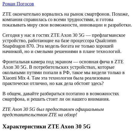
Роман Погосов
Обзор
ZTE окончательно ворвались на рынок смартфонов. Похоже,
компания справилась со всеми трудностями, и готова
ZTE
показывать миру свои возможности, инновации и разработки.
Axon
Сегодня у нас в гостях ZTE Axon 30 5G — префлагманское
30
устройство, работающие на базе процессора Qualcomm
Snapdragon 870. Эта модель богата не только хорошей
5G.
начинкой, но и смелыми решениями в плане технологий.
Интересное
Фронтальная камера под экраном — основная фича в ZTE
предложение
Axon 30 5G. В потребительских устройствах, которые
за
окольными путями попали в РФ, такое мы видели только в
Xiaomi Mix 4. Там эта технология была реализована
30
практически отлично, но как дела обстоят здесь?
тысяч
В общем, давайте разбираться поэтапно в возможностях
рублей
смартфона, и решать стоит ли он нашего внимания.
ZTE Axon 30 5G был предоставлен официальным
представительством ZTE на обзор!
Характеристики ZTE Axon 30 5G