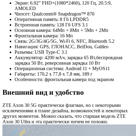
Экран: 6.92” FHD+(1080*2460), 120 Гц, 20.5:9,
AMOLED
Чипсет: Qualcomm® Snapdragon™ 870
Оперативная память: 8 Гб LPDDR5
Встроенная память: 128 Гб UFS 3.1
Основная камера: 64Мп + 8Мп + 5Мп + 2Мп
Фронтальная камера: 16 Mп
Связь: 2G/3G/4G/5G, Wi-Fi 6, NFC, Bluetooth 5.2
Навигация: GPS, ГЛОНАСС, BeiDou, Galileo
Разъемы: USB Type-C 3.1
Аккумулятор: 4200 мАч, зарядка 65 Вт,беспровдная
зарядка 50 Вт, реверсивная зарядка 10 Вт
Операционная система: Android 11 + MyOS11
Габариты: 170,2 x 77,8 x 7,8 мм, 189 г
Особенности: фронтальная камера под экраном
Внешний вид и удобство
ZTE Axon 30 5G практически флагман, но с некоторыми
исключениями в плане дизайна, возможностей и некоторых
других моментов. Можно сказать, что старшая модель ZTE
Axon 30 Ultra и эта практически ничем не похожи.