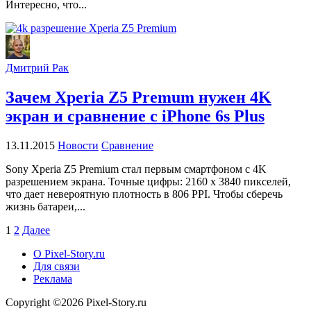
Интересно, что...
Дмитрий Рак
Зачем Xperia Z5 Premum нужен 4K
экран и сравнение с iPhone 6s Plus
13.11.2015
Новости
Сравнение
Sony Xperia Z5 Premium стал первым смартфоном с 4K
разрешением экрана. Точные цифры: 2160 x 3840 пикселей,
что дает невероятную плотность в 806 PPI. Чтобы сберечь
жизнь батареи,...
Пагинация
1
2
Далее
записей
О Pixel-Story.ru
Для связи
Реклама
Copyright ©2026 Pixel-Story.ru