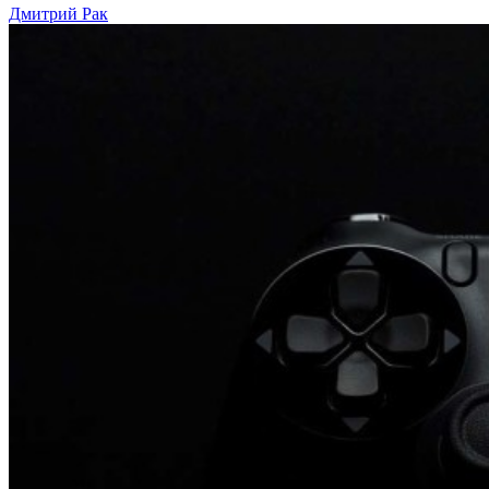
Дмитрий Рак
Sony
готовит
крупные
капиталовложения
в
Playstation