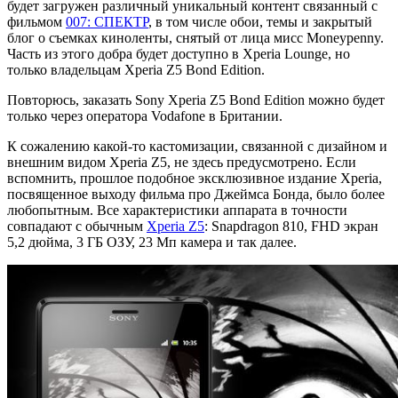
будет загружен различный уникальный контент связанный с
фильмом
007: СПЕКТР
, в том числе обои, темы и закрытый
блог о съемках киноленты, снятый от лица мисс Moneypenny.
Часть из этого добра будет доступно в Xperia Lounge, но
только владельцам Xperia Z5 Bond Edition.
Повторюсь, заказать Sony Xperia Z5 Bond Edition можно будет
только через оператора Vodafone в Британии.
К сожалению какой-то кастомизации, связанной с дизайном и
внешним видом Xperia Z5, не здесь предусмотрено. Если
вспомнить, прошлое подобное эксклюзивное издание Xperia,
посвященное выходу фильма про Джеймса Бонда, было более
любопытным. Все характеристики аппарата в точности
совпадают с обычным
Xperia Z5
: Snapdragon 810, FHD экран
5,2 дюйма, 3 ГБ ОЗУ, 23 Мп камера и так далее.