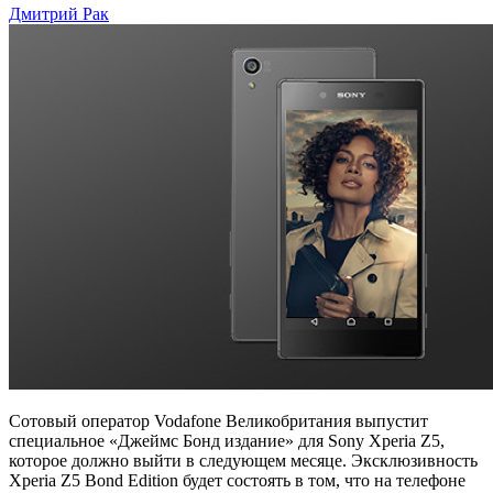
Дмитрий Рак
Vodafone
будет
продавать
эксклюзивные
Sony
Xperia
Z5
Bond
Edition
Сотовый оператор Vodafone Великобритания выпустит
специальное «Джеймс Бонд издание» для Sony Xperia Z5,
которое должно выйти в следующем месяце. Эксклюзивность
Xperia Z5 Bond Edition будет состоять в том, что на телефоне