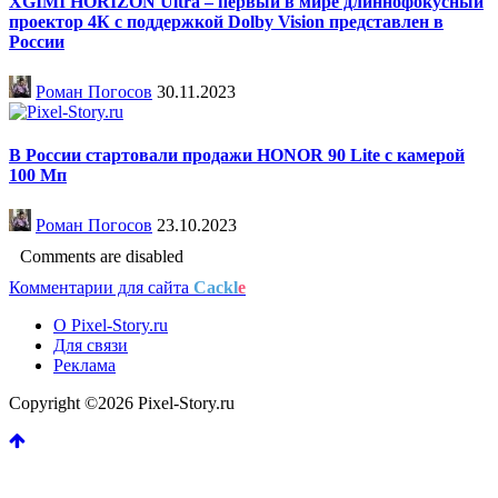
XGIMI HORIZON Ultra – первый в мире длиннофокусный
проектор 4К с поддержкой Dolby Vision представлен в
России
Роман Погосов
30.11.2023
В России стартовали продажи HONOR 90 Lite с камерой
100 Мп
Роман Погосов
23.10.2023
Comments are disabled
Комментарии для сайта
Cackl
e
О Pixel-Story.ru
Для связи
Реклама
Copyright ©2026 Pixel-Story.ru