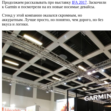
Разбираемся
Продолжаем рассказывать про выставку
IFA 2017
. Заскочили
к Garmin и посмотрели на их новые носимые девайсы.
с
Стенд у этой компании оказался скромным, но
новинками
аккуратным. Лучше просто, но понятно, чем дорого, но без
Garmin
вкуса и логики.
на
IFA
2017