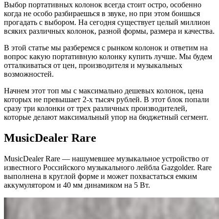
Топ
Выбор портативных колонок всегда стоит остро, особенно
когда не особо разбираешься в звуке, но при этом боишься
лучших
прогадать с выбором. На сегодня существует целый миллион
недорогих
всяких различных колонок, разной формы, размера и качества.
колонок
В этой статье мы разберемся с рынком колонок и ответим на
вопрос какую портативную колонку купить лучше. Мы будем
2019
отталкиваться от цен, производителя и музыкальных
года
возможностей.
Начнем этот топ мы с максимально дешевых колонок, цена
которых не превышает 2-х тысяч рублей. В этот блок попали
сразу три колонки от трех различных производителей,
которые делают максимальный упор на бюджетный сегмент.
MusicDealer Rare
MusicDealer Rare — нашумевшее музыкальное устройство от
известного Российского музыкального лейбла Gazgolder. Rare
выполнена в круглой форме и может похвастаться емким
аккумулятором и 40 мм динамиком на 5 Вт.