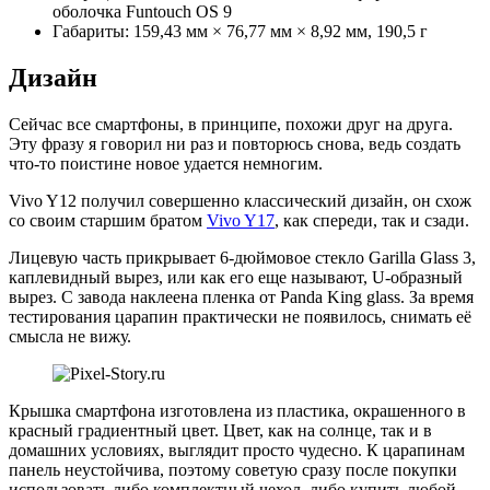
оболочка Funtouch OS 9
Габариты: 159,43 мм × 76,77 мм × 8,92 мм, 190,5 г
Дизайн
Сейчас все смартфоны, в принципе, похожи друг на друга.
Эту фразу я говорил ни раз и повторюсь снова, ведь создать
что-то поистине новое удается немногим.
Vivo Y12 получил совершенно классический дизайн, он схож
со своим старшим братом
Vivo Y17
, как спереди, так и сзади.
Лицевую часть прикрывает 6-дюймовое стекло Garilla Glass 3,
каплевидный вырез, или как его еще называют, U-образный
вырез. С завода наклеена пленка от Panda King glass. За время
тестирования царапин практически не появилось, снимать её
смысла не вижу.
Крышка смартфона изготовлена из пластика, окрашенного в
красный градиентный цвет. Цвет, как на солнце, так и в
домашних условиях, выглядит просто чудесно. К царапинам
панель неустойчива, поэтому советую сразу после покупки
использовать либо комплектный чехол, либо купить любой