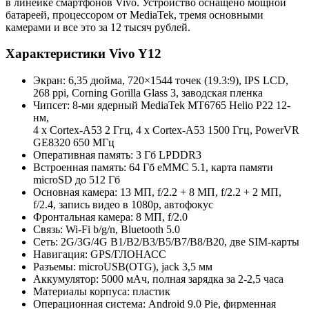
в линейке смартфонов Vivo. Устройство оснащено мощной
батареей, процессором от MediaTek, тремя основными
камерами и все это за 12 тысяч рублей.
Характеристики Vivo Y12
Экран: 6,35 дюйма, 720×1544 точек (19.3:9), IPS LCD,
268 ppi, Corning Gorilla Glass 3, заводская пленка
Чипсет: 8-ми ядерный MediaTek MT6765 Helio P22 12-
нм,
4 x Cortex-A53 2 Ггц, 4 x Cortex-A53 1500 Ггц, PowerVR
GE8320 650 МГц
Оперативная память: 3 Гб LPDDR3
Встроенная память: 64 Гб eMMC 5.1, карта памяти
microSD до 512 Гб
Основная камера: 13 МП, f/2.2 + 8 МП, f/2.2 + 2 МП,
f/2.4, запись видео в 1080p, автофокус
Фронтальная камера: 8 МП, f/2.0
Связь: Wi-Fi b/g/n, Bluetooth 5.0
Сеть: 2G/3G/4G B1/B2/B3/B5/B7/B8/B20, две SIM-карты
Навигация: GPS/ГЛОНАСС
Разъемы: microUSB(OTG), jack 3,5 мм
Аккумулятор: 5000 мАч, полная зарядка за 2-2,5 часа
Материалы корпуса: пластик
Операционная система: Android 9.0 Pie, фирменная