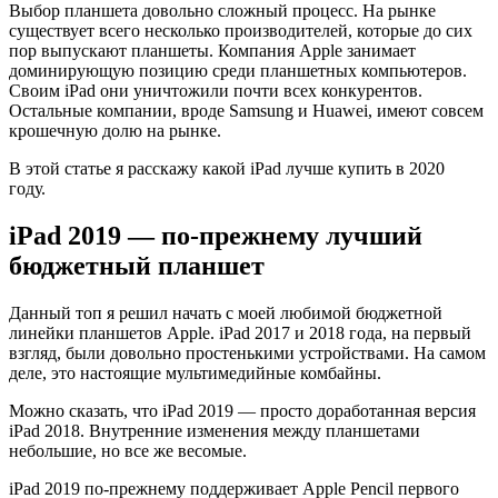
Какой
Выбор планшета довольно сложный процесс. На рынке
существует всего несколько производителей, которые до сих
iPad
пор выпускают планшеты. Компания Apple занимает
выбрать
доминирующую позицию среди планшетных компьютеров.
Своим iPad они уничтожили почти всех конкурентов.
в
Остальные компании, вроде Samsung и Huawei, имеют совсем
2020
крошечную долю на рынке.
году.
В этой статье я расскажу какой iPad лучше купить в 2020
году.
Выбираем
лучший
iPad 2019 — по-прежнему лучший
iPad
бюджетный планшет
Данный топ я решил начать с моей любимой бюджетной
линейки планшетов Apple. iPad 2017 и 2018 года, на первый
взгляд, были довольно простенькими устройствами. На самом
деле, это настоящие мультимедийные комбайны.
Можно сказать, что iPad 2019 — просто доработанная версия
iPad 2018. Внутренние изменения между планшетами
небольшие, но все же весомые.
iPad 2019 по-прежнему поддерживает Apple Pencil первого