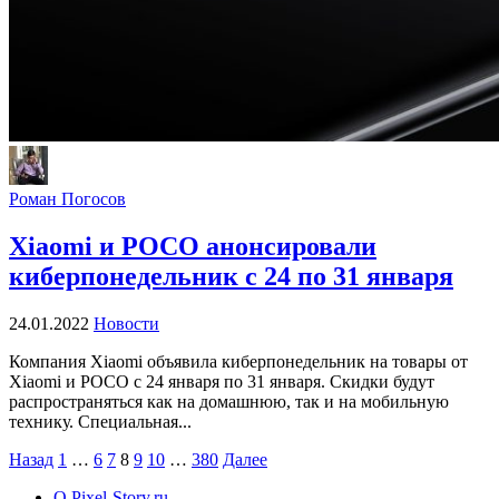
Роман Погосов
Xiaomi и POCO анонсировали
киберпонедельник с 24 по 31 января
24.01.2022
Новости
Компания Xiaomi объявила киберпонедельник на товары от
Xiaomi и POCO с 24 января по 31 января. Скидки будут
распространяться как на домашнюю, так и на мобильную
технику. Специальная...
Пагинация
Назад
1
…
6
7
8
9
10
…
380
Далее
записей
О Pixel-Story.ru