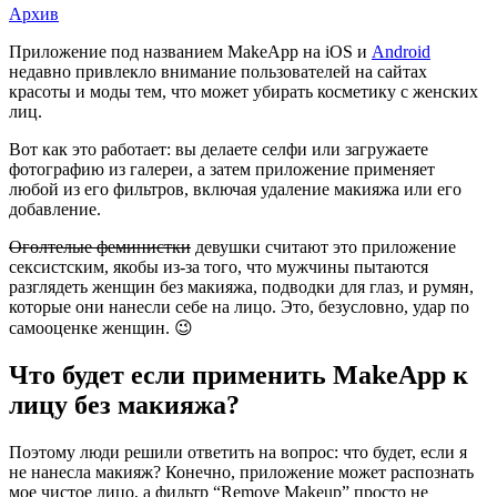
Архив
Приложение
Приложение под названием MakeApp на iOS и
Android
недавно привлекло внимание пользователей на сайтах
по
красоты и моды тем, что может убирать косметику с женских
удалению
лиц.
макияжа
Вот как это работает: вы делаете селфи или загружаете
фотографию из галереи, а затем приложение применяет
превращает
любой из его фильтров, включая удаление макияжа или его
людей
добавление.
в
Оголтелые феминистки
девушки считают это приложение
прыщавых
сексистским, якобы из-за того, что мужчины пытаются
разглядеть женщин без макияжа, подводки для глаз, и румян,
зомби
которые они нанесли себе на лицо. Это, безусловно, удар по
самооценке женщин. 😉
Что будет если применить MakeApp к
лицу без макияжа?
Поэтому люди решили ответить на вопрос: что будет, если я
не нанесла макияж? Конечно, приложение может распознать
мое чистое лицо, а фильтр “Remove Makeup” просто не