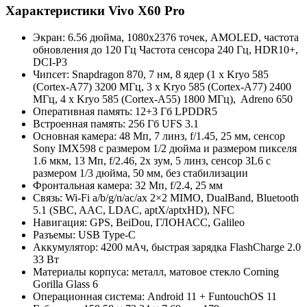
Характеристики Vivo X60 Pro
Экран: 6.56 дюйма, 1080х2376 точек, AMOLED, частота
обновления до 120 Гц Частота сенсора 240 Гц, HDR10+,
DCI-P3
Чипсет: Snapdragon 870, 7 нм, 8 ядер (1 x Kryo 585
(Cortex-A77) 3200 МГц, 3 x Kryo 585 (Cortex-A77) 2400
МГц, 4 x Kryo 585 (Cortex-A55) 1800 МГц), Adreno 650
Оперативная память: 12+3 Гб LPDDR5
Встроенная память: 256 Гб UFS 3.1
Основная камера: 48 Мп, 7 линз, f/1.45, 25 мм, сенсор
Sony IMX598 с размером 1/2 дюйма и размером пикселя
1.6 мкм, 13 Мп, f/2.46, 2х зум, 5 линз, сенсор 3L6 с
размером 1/3 дюйма, 50 мм, без стабилизации
Фронтальная камера: 32 Мп, f/2.4, 25 мм
Связь: Wi-Fi a/b/g/n/ac/ax 2×2 MIMO, DualBand, Bluetooth
5.1 (SBC, AAC, LDAC, aptX/aptxHD), NFC
Навигация: GPS, BeiDou, ГЛОНАСС, Galileo
Разъемы: USB Type-C
Аккумулятор: 4200 мАч, быстрая зарядка FlashCharge 2.0
33 Вт
Материалы корпуса: металл, матовое стекло Corning
Gorilla Glass 6
Операционная система: Android 11 + FuntouchOS 11