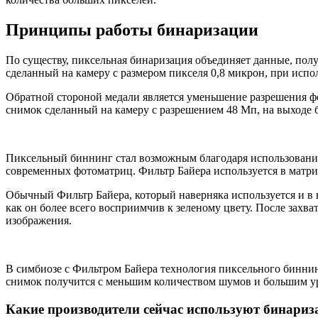
Принципы работы бинаризации
По существу, пиксельная бинаризация объединяет данные, пол
сделанный на камеру с размером пикселя 0,8 микрон, при испол
Обратной стороной медали является уменьшение разрешения фо
снимок сделанный на камеру с разрешением 48 Мп, на выходе б
Пиксельный биннинг стал возможным благодаря использованию
современных фотоматриц. Фильтр Байера используется в матри
Обычный Фильтр Байера, который наверняка используется и в в
как он более всего восприимчив к зеленому цвету. После захв
изображения.
В симбиозе с Фильтром Байера технология пиксельного биннин
снимок получится с меньшим количеством шумов и большим ур
Какие производители сейчас используют бинари