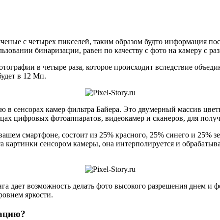
ученые с четырех пикселей, таким образом будто информация по
ьзовании бинаризации, равен по качеству с фото на камеру с ра
тографии в четыре раза, которое происходит вследствие объеди
удет в 12 Мп.
 в сенсорах камер фильтра Байера. Это двумерный массив цве
цах цифровых фотоаппаратов, видеокамер и сканеров, для полу
ашем смартфоне, состоит из 25% красного, 25% синего и 25% зел
ата картинки сенсором камеры, она интерполируется и обрабатыв
га дает возможность делать фото высокого разрешения днем и 
овнем яркости.
зацию?