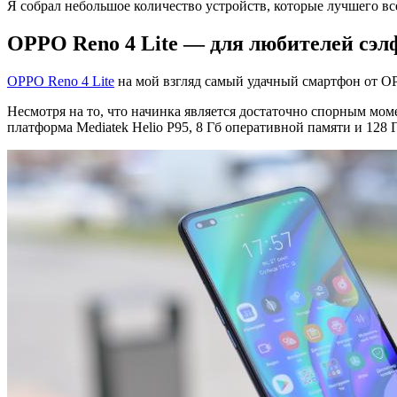
гаджет
Я собрал небольшое количество устройств, которые лучшего все
подарить
OPPO Reno 4 Lite — для любителей сэл
на
8
OPPO Reno 4 Lite
на мой взгляд самый удачный смартфон от OPP
марта?
Несмотря на то, что начинка является достаточно спорным моме
Подборка
платформа Mediatek Helio P95, 8 Гб оперативной памяти и 128
интересных
устройств!