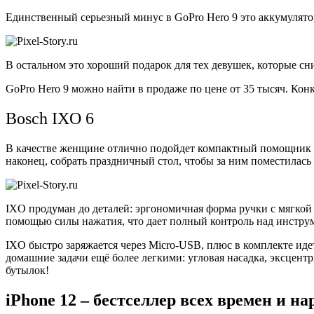
Единственный серьезный минус в GoPro Hero 9 это аккумулятор.
В остальном это хороший подарок для тех девушек, которые сн
GoPro Hero 9 можно найти в продаже по цене от 35 тысяч. Кон
Bosch IXO 6
В качестве женщине отлично подойдет компактный помощник в
наконец, собрать праздничный стол, чтобы за ним поместилась 
IXO продуман до деталей: эргономичная форма ручки с мягкой 
помощью силы нажатия, что дает полный контроль над инстру
IXO быстро заряжается через Micro-USB, плюс в комплекте иде
домашние задачи ещё более легкими: угловая насадка, эксцентр
бутылок!
iPhone 12 – бестселлер всех времен и на