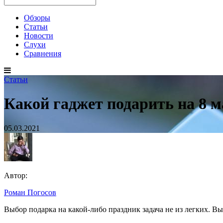
Обзоры
Статьи
Новости
Слухи
Сравнения
Статьи
Какой гаджет подарить на 8 
05.03.2021
Автор:
Роман Погосов
Какой
Выбор подарка на какой-либо праздник задача не из легких. Вы