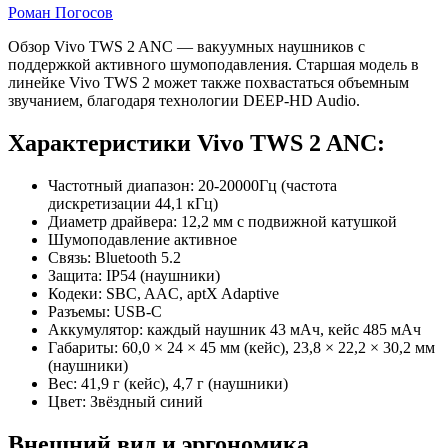
Роман Погосов
Обзор
Обзор Vivo TWS 2 ANC — вакуумных наушников с
поддержкой активного шумоподавления. Старшая модель в
Vivo
линейке Vivo TWS 2 может также похвастаться объемным
TWS
звучанием, благодаря технологии DEEP-HD Audio.
2
Характеристики Vivo TWS 2 ANC:
ANC.
Активное
Частотный диапазон: 20-20000Гц (частота
дискретизации 44,1 кГц)
шумоподавление
Диаметр драйвера:
12,2 мм с подвижной катушкой
за
Шумоподавление активное
Связь: Bluetooth 5.2
9
Защита: IP54 (наушники)
тысяч
Кодеки: SBC, AAC, aptX Adaptive
Разъемы: USB-C
рублей
Аккумулятор: каждый наушник 43 мАч, кейс 485 мАч
Габариты:
60,0 × 24 × 45 мм
(кейс),
23,8 × 22,2 × 30,2 мм
(наушники)
Вес:
41,9 г
(кейс),
4,7 г
(наушники)
Цвет:
Звёздный синий
Внешний вид и эргономика